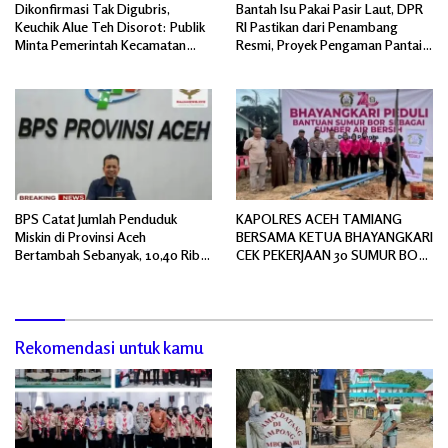
Dikonfirmasi Tak Digubris,
Bantah Isu Pakai Pasir Laut, DPR
Keuchik Alue Teh Disorot: Publik
RI Pastikan dari Penambang
Minta Pemerintah Kecamatan
Resmi, Proyek Pengaman Pantai
Bertindak, Jangan Memicu
Mandiri Sejati Sudah Sesuai
Polemik Baru.
Spesifikasi
BPS Catat Jumlah Penduduk
KAPOLRES ACEH TAMIANG
Miskin di Provinsi Aceh
BERSAMA KETUA BHAYANGKARI
Bertambah Sebanyak, 10,40 Ribu
CEK PEKERJAAN 30 SUMUR BOR
Jiwa
BANTUAN AIR BERSIH
Rekomendasi untuk kamu