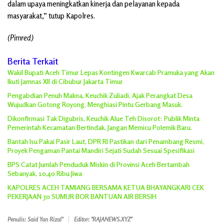
dalam upaya meningkatkan kinerja dan pelayanan kepada
masyarakat,” tutup Kapolres.
(Pimred)
Berita Terkait
Wakil Bupati Aceh Timur Lepas Kontingen Kwarcab Pramuka yang Akan
Ikuti Jamnas XII di Cibubur Jakarta Timur
Pengabdian Penuh Makna, Keuchik Zuliadi, Ajak Perangkat Desa
Wujudkan Gotong Royong, Menghiasi Pintu Gerbang Masuk.
Dikonfirmasi Tak Digubris, Keuchik Alue Teh Disorot: Publik Minta
Pemerintah Kecamatan Bertindak, Jangan Memicu Polemik Baru.
Bantah Isu Pakai Pasir Laut, DPR RI Pastikan dari Penambang Resmi,
Proyek Pengaman Pantai Mandiri Sejati Sudah Sesuai Spesifikasi
BPS Catat Jumlah Penduduk Miskin di Provinsi Aceh Bertambah
Sebanyak, 10,40 Ribu Jiwa
KAPOLRES ACEH TAMIANG BERSAMA KETUA BHAYANGKARI CEK
PEKERJAAN 30 SUMUR BOR BANTUAN AIR BERSIH
Penulis: Said Yan Rizal"
Editor: "RAJANEWS.XYZ"