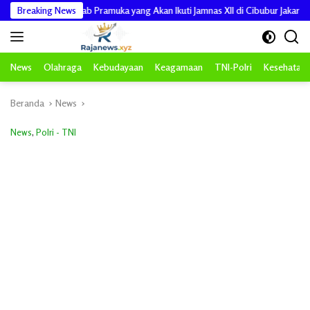
Langsung
gen Kwarcab Pramuka yang Akan Ikuti Jamnas XII di Cibubur Jakarta Timur
Breaking News
ke
konten
News
Olahraga
Kebudayaan
Keagamaan
TNI-Polri
Kesehatan
Beranda
News
News
,
Polri - TNI