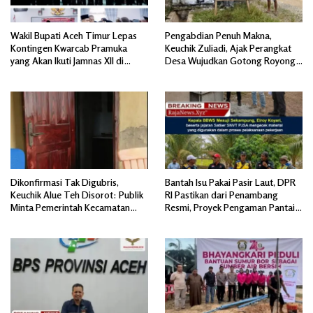
Wakil Bupati Aceh Timur Lepas
Pengabdian Penuh Makna,
Kontingen Kwarcab Pramuka
Keuchik Zuliadi, Ajak Perangkat
yang Akan Ikuti Jamnas XII di
Desa Wujudkan Gotong Royong,
Cibubur Jakarta Timur
Menghiasi Pintu Gerbang Masuk.
Dikonfirmasi Tak Digubris,
Bantah Isu Pakai Pasir Laut, DPR
Keuchik Alue Teh Disorot: Publik
RI Pastikan dari Penambang
Minta Pemerintah Kecamatan
Resmi, Proyek Pengaman Pantai
Bertindak, Jangan Memicu
Mandiri Sejati Sudah Sesuai
Polemik Baru.
Spesifikasi