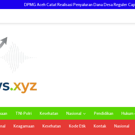
at Realisasi Penyaluran Dana Desa Reguler Capai Rp.1,458 Triliun
maan
TNI-Polri
Kesehatan
Nasional
Pendidikan
Hukum d
onal
Keagamaan
Kesehatan
Kode Etik
Kontak
Nasional