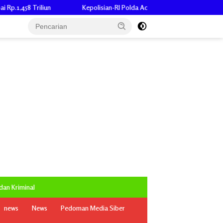
Kepolisian-RI Polda Aceh Nyatakan Dua Perwira Poresta Banda Aceh Jalani 
an Kriminal
news
News
Pedoman Media Siber