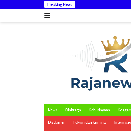
Langsung
Breaking News
DPMG Aceh Cat
ke
konten
News
Olahraga
Kebudayaan
Keaga
Disclamer
Hukum dan Kriminal
Internasi