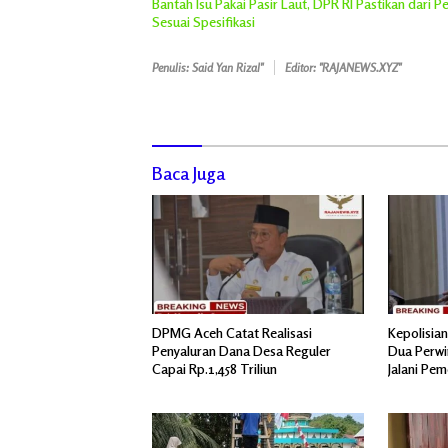
Bantah Isu Pakai Pasir Laut, DPR RI Pastikan dari
Sesuai Spesifikasi
Penulis: Said Yan Rizal"
Editor: "RAJANEWS.XYZ"
Baca Juga
DPMG Aceh Catat Realisasi
Kepolisia
Penyaluran Dana Desa Reguler
Dua Perwi
Capai Rp.1,458 Triliun
Jalani Pe
Mabes Pol