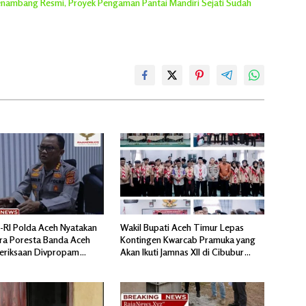
 Penambang Resmi, Proyek Pengaman Pantai Mandiri Sejati Sudah
n-RI Polda Aceh Nyatakan
Wakil Bupati Aceh Timur Lepas
ra Poresta Banda Aceh
Kontingen Kwarcab Pramuka yang
meriksaan Divpropam
Akan Ikuti Jamnas XII di Cibubur
ri
Jakarta Timur