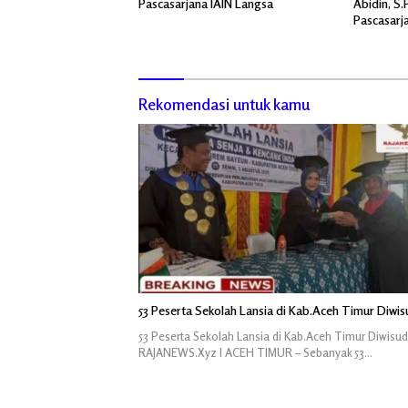
Pascasarjana IAIN Langsa
Abidin, S.P
Pascasarj
Rekomendasi untuk kamu
53 Peserta Sekolah Lansia di Kab.Aceh Timur Diwi
53 Peserta Sekolah Lansia di Kab.Aceh Timur Diwisu
RAJANEWS.Xyz l ACEH TIMUR – Sebanyak 53…