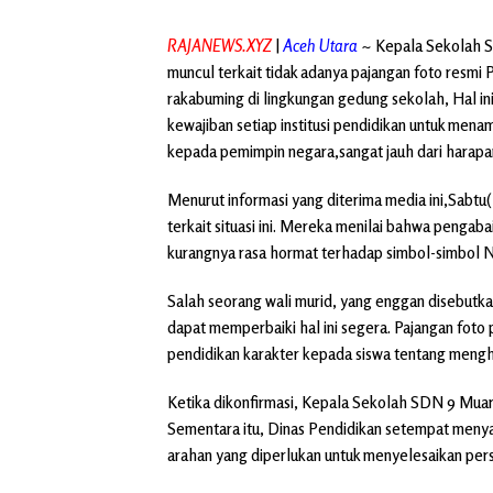
RAJANEWS.XYZ
|
Aceh Utara
~ Kepala Sekolah SD
muncul terkait tidak adanya pajangan foto resmi
rakabuming di lingkungan gedung sekolah, Hal i
kewajiban setiap institusi pendidikan untuk me
kepada pemimpin negara,sangat jauh dari harapa
Menurut informasi yang diterima media ini,Sabtu
terkait situasi ini. Mereka menilai bahwa penga
kurangnya rasa hormat terhadap simbol-simbol 
Salah seorang wali murid, yang enggan disebutk
dapat memperbaiki hal ini segera. Pajangan foto 
pendidikan karakter kepada siswa tentang meng
Ketika dikonfirmasi, Kepala Sekolah SDN 9 Muara
Sementara itu, Dinas Pendidikan setempat men
arahan yang diperlukan untuk menyelesaikan perso