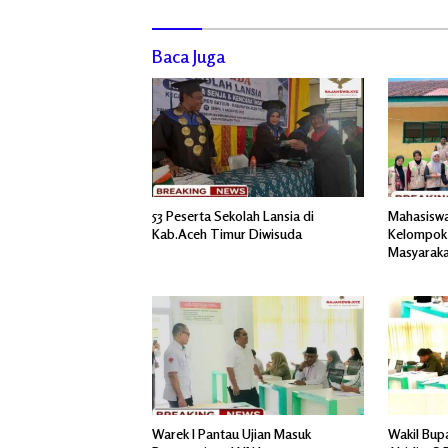
Baca Juga
53 Peserta Sekolah Lansia di
Mahasiswa
Kab.Aceh Timur Diwisuda
Kelompok 
Masyaraka
di TPA De
Warek I Pantau Ujian Masuk
Wakil Bupa