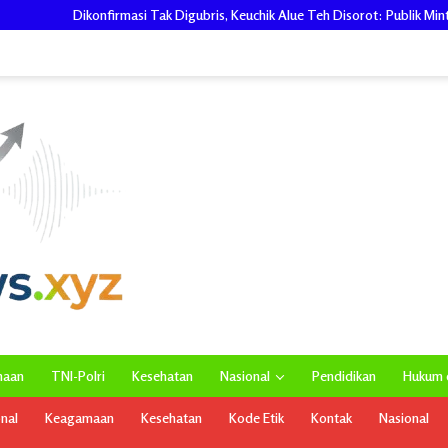
ak Digubris, Keuchik Alue Teh Disorot: Publik Minta Pemerintah Kecamatan B
maan
TNI-Polri
Kesehatan
Nasional
Pendidikan
Hukum d
onal
Keagamaan
Kesehatan
Kode Etik
Kontak
Nasional