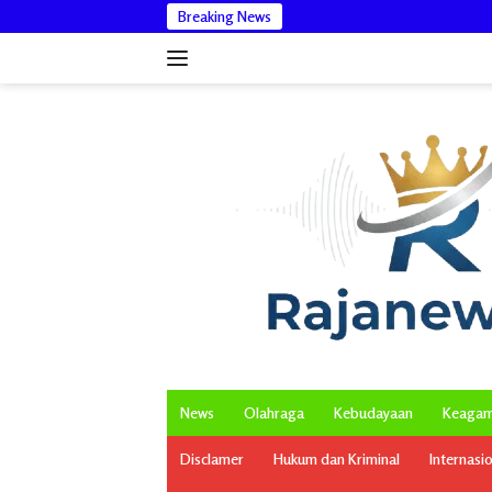
Langsung
Breaking News
Dikonfirmasi T
ke
konten
News
Olahraga
Kebudayaan
Keaga
Disclamer
Hukum dan Kriminal
Internasi