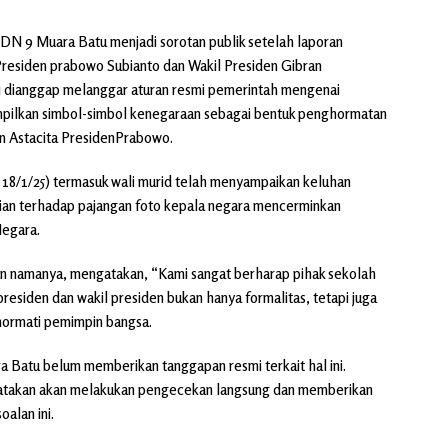
N 9 Muara Batu menjadi sorotan publik setelah laporan
 Presiden prabowo Subianto dan Wakil Presiden Gibran
ni dianggap melanggar aturan resmi pemerintah mengenai
nampilkan simbol-simbol kenegaraan sebagai bentuk penghormatan
n Astacita PresidenPrabowo.
( 18/1/25) termasuk wali murid telah menyampaikan keluhan
baian terhadap pajangan foto kepala negara mencerminkan
Negara.
an namanya, mengatakan, “Kami sangat berharap pihak sekolah
presiden dan wakil presiden bukan hanya formalitas, tetapi juga
hormati pemimpin bangsa.
 Batu belum memberikan tanggapan resmi terkait hal ini.
yatakan akan melakukan pengecekan langsung dan memberikan
alan ini.