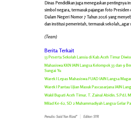
Dinas Pendidikan juga menegaskan pentingnya in
simbol negara, termasuk pajangan foto Presiden d
Dalam Negeri Nomor 7 Tahun 2016 yang menyebut
dan institusi pemerintah, termasuk sekolah,,agar m
(Team)
Berita Terkait
53 Peserta Sekolah Lansia di Kab.Aceh Timur Diwi
Mahasiswa KKN IAIN Langsa Kelompok 33 dan 9 Be
Sungai Yu
Warek I Lepas Mahasiswa FUAD IAIN Langsa Magang
Warek I Pantau Ujian Masuk Pascasarjana IAIN Lan
Wakil Bupati Aceh Timur, T. Zainal Abidin, S.Pd.l, 
Milad Ke-62, SD 2 Muhammadiyah Langsa Gelar Pa
Penulis: Said Yan Rizal"
Editor: SYR